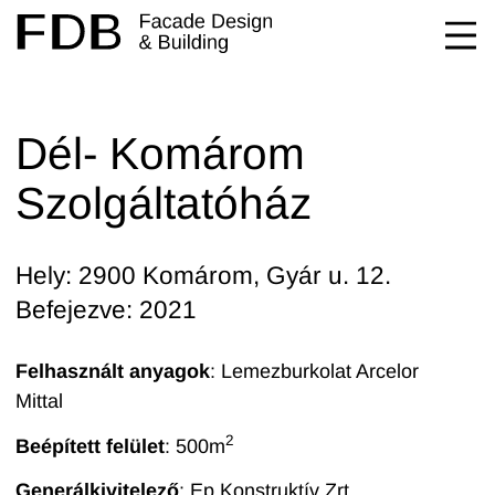
Dél- Komárom
Szolgáltatóház
Hely: 2900 Komárom, Gyár u. 12.
Befejezve: 2021
Felhasznált anyagok
: Lemezburkolat Arcelor
Mittal
2
Beépített felület
: 500
m
Generálkivitelező
:
Ep Konstruktív Zrt.