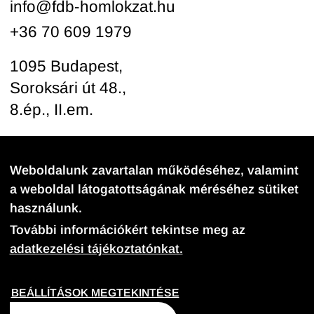
info@fdb-homlokzat.hu
+36 70 609 1979
1095 Budapest,
Soroksári út 48.,
8.ép., II.em.
Kövessen minket
Weboldalunk zavartalan működéséhez, valamint
a weboldal látogatottságának méréséhez sütiket
használunk.
További információkért tekintse meg az
adatkezelési tájékoztatónkat.
ADATKEZELÉSI TÁJÉKOZTATÓ
COOKIE BEÁLLÍTÁSOK
BEÁLLÍTÁSOK MEGTEKINTÉSE
©
2026
FDB-Projekt Kft. Minden jog fenntartva.