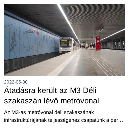
2022-05-30
Átadásra került az M3 Déli
szakaszán lévő metróvonal
Az M3-as metróvonal déli szakaszának
infrastruktúrájának teljességéhez csapatunk a peron
egyedi szálcement burkolatának CNC