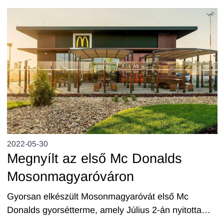
mostantól egy impozáns környezetben hódolhatnak
kedvenc hobbijuknak.
2022-05-30
Megnyílt az első Mc Donalds
Mosonmagyaróváron
Gyorsan elkészült Mosonmagyaróvát első Mc
Donalds gyorsétterme, amely Július 2-án nyitotta
meg ajtajait az éhes nagyközönség előtt