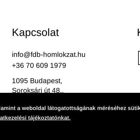
Kapcsolat
info@fdb-homlokzat.hu
+36 70 609 1979
1095 Budapest,
Soroksári út 48.,
8.ép., II.em.
amint a weboldal látogatottságának méréséhez sütik
atkezelési tájékoztatónkat.