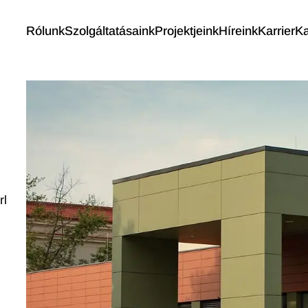
Rólunk
Szolgáltatásaink
Projektjeink
Híreink
Karrier
Ka
rl