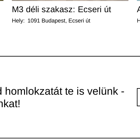
M3 déli szakasz: Ecseri út
Hely
:
1091 Budapest, Ecseri út
H
 homlokzatát te is velünk -
nkat!