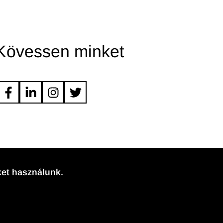
Kövessen minket
et használunk.