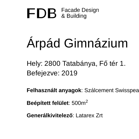
Árpád Gimnázium
Hely: 2800 Tatabánya, Fő tér 1.
Befejezve: 2019
Felhasznált anyagok
: Szálcement Swisspea
2
Beépített felület
: 500
m
Generálkivitelező
:
Latarex Zrt